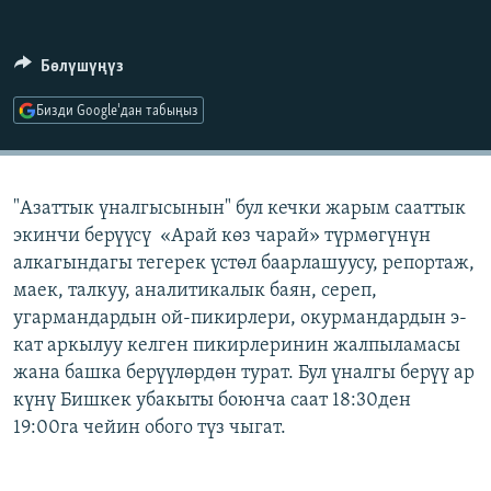
ОНЛАЙН ШЕРИНЕ
ЭЖЕ-СИҢДИЛЕР
АЗАТТЫК+
Бөлүшүңүз
ЫҢГАЙСЫЗ СУРООЛОР
Бизди Google'дан табыңыз
ЭЕ/АРнун бардык сайттары
"Азаттык үналгысынын" бул кечки жарым сааттык
экинчи берүүсү «Арай көз чарай» түрмөгүнүн
алкагындагы тегерек үстөл баарлашуусу, репортаж,
маек, талкуу, аналитикалык баян, сереп,
угармандардын ой-пикирлери, окурмандардын э-
кат аркылуу келген пикирлеринин жалпыламасы
жана башка берүүлөрдөн турат. Бул үналгы берүү ар
күнү Бишкек убакыты боюнча саат 18:30ден
19:00га чейин обого түз чыгат.