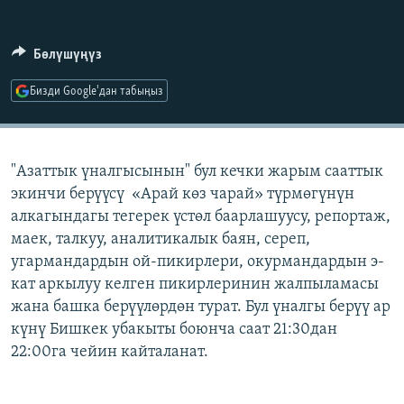
ОНЛАЙН ШЕРИНЕ
ЭЖЕ-СИҢДИЛЕР
АЗАТТЫК+
Бөлүшүңүз
ЫҢГАЙСЫЗ СУРООЛОР
Бизди Google'дан табыңыз
ЭЕ/АРнун бардык сайттары
"Азаттык үналгысынын" бул кечки жарым сааттык
экинчи берүүсү «Арай көз чарай» түрмөгүнүн
алкагындагы тегерек үстөл баарлашуусу, репортаж,
маек, талкуу, аналитикалык баян, сереп,
угармандардын ой-пикирлери, окурмандардын э-
кат аркылуу келген пикирлеринин жалпыламасы
жана башка берүүлөрдөн турат. Бул үналгы берүү ар
күнү Бишкек убакыты боюнча саат 21:30дан
22:00га чейин кайталанат.