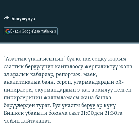
ОНЛАЙН ШЕРИНЕ
ЭЖЕ-СИҢДИЛЕР
АЗАТТЫК+
Бөлүшүңүз
ЫҢГАЙСЫЗ СУРООЛОР
Бизди Google'дан табыңыз
ЭЕ/АРнун бардык сайттары
"Азаттык үналгысынын" бул кечки соңку жарым
сааттык берүүсүнүн кайталоосу жергиликтүү жана
эл аралык кабарлар, репортаж, маек,
аналитикалык баян, сереп, угармандардын ой-
пикирлери, окурмандардын э-кат аркылуу келген
пикирлеринин жалпыламасы жана башка
берүүлөрдөн турат. Бул үналгы берүү ар күнү
Бишкек убакыты боюнча саат 21:00ден 21:30га
чейин кайталанат.