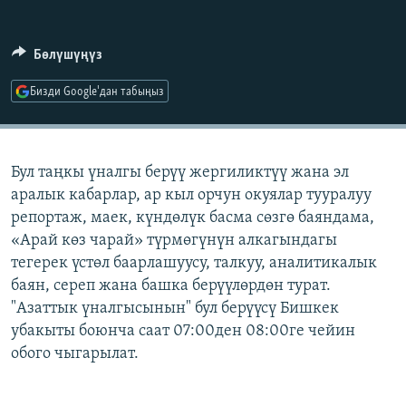
ОНЛАЙН ШЕРИНЕ
ЭЖЕ-СИҢДИЛЕР
АЗАТТЫК+
Бөлүшүңүз
ЫҢГАЙСЫЗ СУРООЛОР
Бизди Google'дан табыңыз
ЭЕ/АРнун бардык сайттары
Бул таңкы үналгы берүү жергиликтүү жана эл
аралык кабарлар, ар кыл орчун окуялар тууралуу
репортаж, маек, күндөлүк басма сөзгө баяндама,
«Арай көз чарай» түрмөгүнүн алкагындагы
тегерек үстөл баарлашуусу, талкуу, аналитикалык
баян, сереп жана башка берүүлөрдөн турат.
"Азаттык үналгысынын" бул берүүсү Бишкек
убакыты боюнча саат 07:00ден 08:00ге чейин
обого чыгарылат.