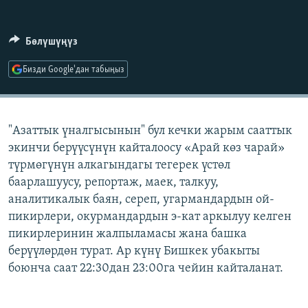
ОНЛАЙН ШЕРИНЕ
ЭЖЕ-СИҢДИЛЕР
АЗАТТЫК+
Бөлүшүңүз
ЫҢГАЙСЫЗ СУРООЛОР
Бизди Google'дан табыңыз
ЭЕ/АРнун бардык сайттары
"Азаттык үналгысынын" бул кечки жарым сааттык
экинчи берүүсүнүн кайталоосу «Арай көз чарай»
түрмөгүнүн алкагындагы тегерек үстөл
баарлашуусу, репортаж, маек, талкуу,
аналитикалык баян, сереп, угармандардын ой-
пикирлери, окурмандардын э-кат аркылуу келген
пикирлеринин жалпыламасы жана башка
берүүлөрдөн турат. Ар күнү Бишкек убакыты
боюнча саат 22:30дан 23:00га чейин кайталанат.