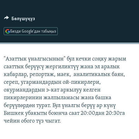
ОНЛАЙН ШЕРИНЕ
ЭЖЕ-СИҢДИЛЕР
АЗАТТЫК+
Бөлүшүңүз
ЫҢГАЙСЫЗ СУРООЛОР
Бизди Google'дан табыңыз
ЭЕ/АРнун бардык сайттары
"Азаттык үналгысынын" бул кечки соңку жарым
сааттык берүүсү жергиликтүү жана эл аралык
кабарлар, репортаж, маек, аналитикалык баян,
сереп, угармандардын ой-пикирлери,
окурмандардын э-кат аркылуу келген
пикирлеринин жалпыламасы жана башка
берүүлөрдөн турат. Бул үналгы берүү ар күнү
Бишкек убакыты боюнча саат 20:00дан 20:30га
чейин обого түз чыгат.