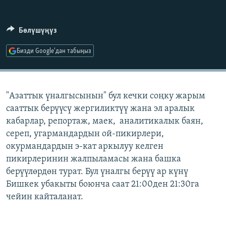
ОНЛАЙН ШЕРИНЕ
ЭЖЕ-СИҢДИЛЕР
АЗАТТЫК+
Бөлүшүңүз
ЫҢГАЙСЫЗ СУРООЛОР
Бизди Google'дан табыңыз
ЭЕ/АРнун бардык сайттары
"Азаттык үналгысынын" бул кечки соңку жарым
сааттык берүүсү жергиликтүү жана эл аралык
кабарлар, репортаж, маек, аналитикалык баян,
сереп, угармандардын ой-пикирлери,
окурмандардын э-кат аркылуу келген
пикирлеринин жалпыламасы жана башка
берүүлөрдөн турат. Бул үналгы берүү ар күнү
Бишкек убакыты боюнча саат 21:00ден 21:30га
чейин кайталанат.