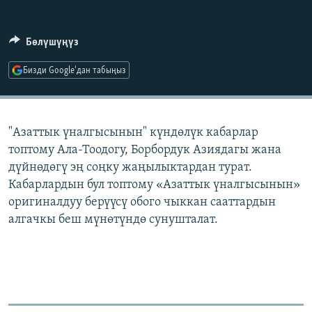
ОНЛАЙН ШЕРИНЕ
ЭЖЕ-СИҢДИЛЕР
АЗАТТЫК+
Бөлүшүңүз
ЫҢГАЙСЫЗ СУРООЛОР
Бизди Google'дан табыңыз
ЭЕ/АРнун бардык сайттары
"Азаттык үналгысынын" күндөлүк кабарлар
топтому Ала-Тоодогу, Борбордук Азиядагы жана
дүйнөдөгү эң соңку жаңылыктардан турат.
Кабарлардын бул топтому «Азаттык үналгысынын»
оригиналдуу берүүсү обого чыккан сааттардын
алгачкы беш мүнөтүндө сунушталат.