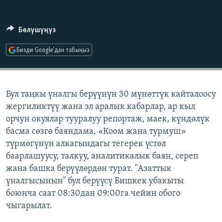
ОНЛАЙН ШЕРИНЕ
ЭЖЕ-СИҢДИЛЕР
АЗАТТЫК+
Бөлүшүңүз
ЫҢГАЙСЫЗ СУРООЛОР
Бизди Google'дан табыңыз
ЭЕ/АРнун бардык сайттары
Бул таңкы үналгы берүүнүн 30 мүнөттүк кайталоосу
жергиликтүү жана эл аралык кабарлар, ар кыл
орчун окуялар тууралуу репортаж, маек, күндөлүк
басма сөзгө баяндама, «Коом жана турмуш»
түрмөгүнүн алкагындагы тегерек үстөл
баарлашуусу, талкуу, аналитикалык баян, сереп
жана башка берүүлөрдөн турат. "Азаттык
үналгысынын" бул берүүсү Бишкек убакыты
боюнча саат 08:30дан 09:00га чейин обого
чыгарылат.