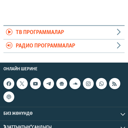
ТВ ПРОГРАММАЛАР
РАДИО ПРОГРАММАЛАР
ОНЛАЙН ШЕРИНЕ
БИЗ ЖӨНҮНДӨ
"АЗАТТЫКТЫН" САНДЫГЫ