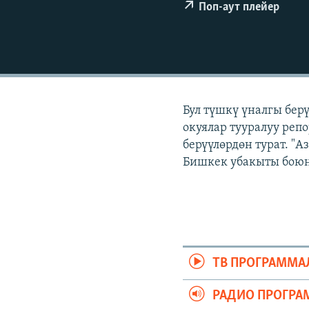
ЭЖЕ-СИҢДИЛЕР
Поп-аут плейер
АЗАТТЫК+
ЫҢГАЙСЫЗ СУРООЛОР
Бул түшкү үналгы бер
окуялар тууралуу реп
берүүлөрдөн турат. "
Бишкек убакыты боюнч
ТВ ПРОГРАММА
РАДИО ПРОГРА