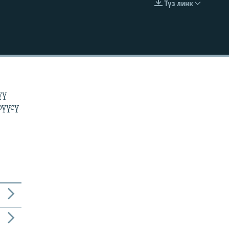
Түз линк
EMBED
н
үү
рүүсү