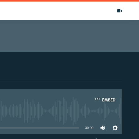
EMBED
able
30:00