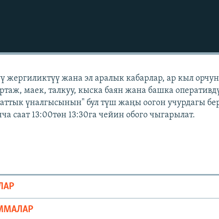
үү жергиликтүү жана эл аралык кабарлар, ар кыл орчу
ортаж, маек, талкуу, кыска баян жана башка оперативд
Азаттык үналгысынын" бул түш жаңы оогон учурдагы бе
а саат 13:00төн 13:30га чейин обого чыгарылат.
ЛАР
ММАЛАР