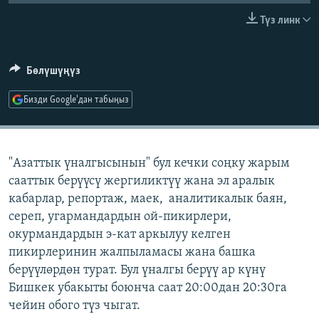
ОНЛАЙН ШЕРИНЕ
ЭЖЕ-СИҢДИЛЕР
Түз линк
АЗАТТЫК+
ЫҢГАЙСЫЗ СУРООЛОР
Бөлүшүңүз
Бизди Google'дан табыңыз
ЭЕ/АРнун бардык сайттары
"Азаттык үналгысынын" бул кечки соңку жарым
сааттык берүүсү жергиликтүү жана эл аралык
кабарлар, репортаж, маек, аналитикалык баян,
сереп, угармандардын ой-пикирлери,
окурмандардын э-кат аркылуу келген
пикирлеринин жалпыламасы жана башка
берүүлөрдөн турат. Бул үналгы берүү ар күнү
Бишкек убакыты боюнча саат 20:00дан 20:30га
чейин обого түз чыгат.