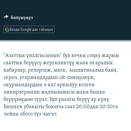
ОНЛАЙН ШЕРИНЕ
ЭЖЕ-СИҢДИЛЕР
АЗАТТЫК+
Бөлүшүңүз
ЫҢГАЙСЫЗ СУРООЛОР
Бизди Google'дан табыңыз
ЭЕ/АРнун бардык сайттары
"Азаттык үналгысынын" бул кечки соңку жарым
сааттык берүүсү жергиликтүү жана эл аралык
кабарлар, репортаж, маек, аналитикалык баян,
сереп, угармандардын ой-пикирлери,
окурмандардын э-кат аркылуу келген
пикирлеринин жалпыламасы жана башка
берүүлөрдөн турат. Бул үналгы берүү ар күнү
Бишкек убакыты боюнча саат 20:00дан 20:30га
чейин обого түз чыгат.