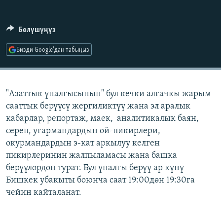
ОНЛАЙН ШЕРИНЕ
ЭЖЕ-СИҢДИЛЕР
АЗАТТЫК+
Бөлүшүңүз
ЫҢГАЙСЫЗ СУРООЛОР
Бизди Google'дан табыңыз
ЭЕ/АРнун бардык сайттары
"Азаттык үналгысынын" бул кечки алгачкы жарым
сааттык берүүсү жергиликтүү жана эл аралык
кабарлар, репортаж, маек, аналитикалык баян,
сереп, угармандардын ой-пикирлери,
окурмандардын э-кат аркылуу келген
пикирлеринин жалпыламасы жана башка
берүүлөрдөн турат. Бул үналгы берүү ар күнү
Бишкек убакыты боюнча саат 19:00дөн 19:30га
чейин кайталанат.