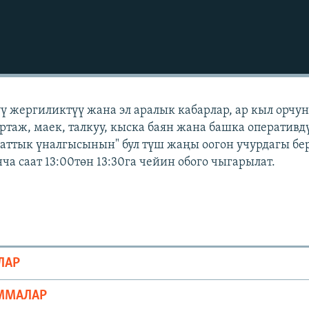
үү жергиликтүү жана эл аралык кабарлар, ар кыл орчу
ортаж, маек, талкуу, кыска баян жана башка оперативд
Азаттык үналгысынын" бул түш жаңы оогон учурдагы бе
а саат 13:00төн 13:30га чейин обого чыгарылат.
ЛАР
ММАЛАР