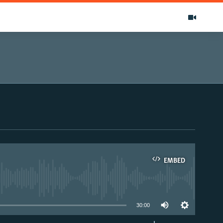
EMBED
able
30:00