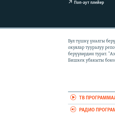
ЭЖЕ-СИҢДИЛЕР
Поп-аут плейер
АЗАТТЫК+
ЫҢГАЙСЫЗ СУРООЛОР
Бул түшкү үналгы бер
окуялар тууралуу реп
берүүлөрдөн турат. "
Бишкек убакыты боюнч
ТВ ПРОГРАММА
РАДИО ПРОГРА