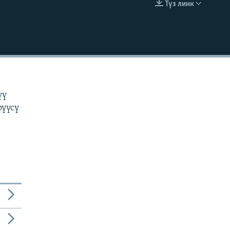
Түз линк
EMBED
н
үү
рүүсү