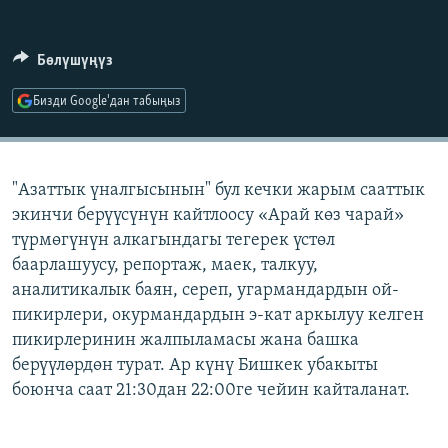
ОНЛАЙН ШЕРИНЕ
ЭЖЕ-СИҢДИЛЕР
АЗАТТЫК+
Бөлүшүңүз
ЫҢГАЙСЫЗ СУРООЛОР
Бизди Google'дан табыңыз
ЭЕ/АРнун бардык сайттары
"Азаттык үналгысынын" бул кечки жарым сааттык
экинчи берүүсүнүн кайтлоосу «Арай көз чарай»
түрмөгүнүн алкагындагы тегерек үстөл
баарлашуусу, репортаж, маек, талкуу,
аналитикалык баян, сереп, угармандардын ой-
пикирлери, окурмандардын э-кат аркылуу келген
пикирлеринин жалпыламасы жана башка
берүүлөрдөн турат. Ар күнү Бишкек убакыты
боюнча саат 21:30дан 22:00ге чейин кайталанат.