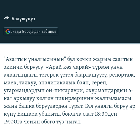
ОНЛАЙН ШЕРИНЕ
ЭЖЕ-СИҢДИЛЕР
АЗАТТЫК+
Бөлүшүңүз
ЫҢГАЙСЫЗ СУРООЛОР
Бизди Google'дан табыңыз
ЭЕ/АРнун бардык сайттары
"Азаттык үналгысынын" бул кечки жарым сааттык
экинчи берүүсү «Арай көз чарай» түрмөгүнүн
алкагындагы тегерек үстөл баарлашуусу, репортаж,
маек, талкуу, аналитикалык баян, сереп,
угармандардын ой-пикирлери, окурмандардын э-
кат аркылуу келген пикирлеринин жалпыламасы
жана башка берүүлөрдөн турат. Бул үналгы берүү ар
күнү Бишкек убакыты боюнча саат 18:30ден
19:00га чейин обого түз чыгат.