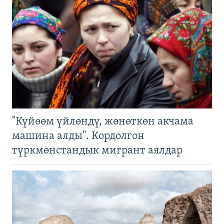
"Күйөөм үйлөндү, жөнөткөн акчама
машина алды". Кордолгон
түркмөнстандык мигрант аялдар