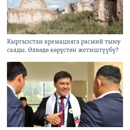
Кыргызстан кремацияга расмий тыюу
салды. Өлкөдө көрүстөн жетиштүүбү?