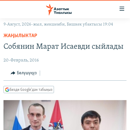
Линктер
Мазмунга
өтүңүз
9-Август, 2026-жыл, жекшемби, Бишкек убактысы 19:04
Навигацияга
ЖАҢЫЛЫКТАР
өтүңүз
ЖАҢЫЛЫКТАР
КЫРГЫЗСТАН
Издөөгө
Собянин Марат Исаевди сыйлады
салыңыз
ДҮЙНӨ
КЫРГЫЗСТАН
20-Февраль, 2016
УКРАИНА
САЯСАТ
ДҮЙНӨ
АТАЙЫН ИЛИКТӨӨ
ЭКОНОМИКА
БОРБОР АЗИЯ
Бөлүшүңүз
ТВ ПРОГРАММАЛАР
МАДАНИЯТ
Бизди Google'дан табыңыз
ПОДКАСТ
БҮГҮН АЗАТТЫКТА
ӨЗГӨЧӨ ПИКИР
ЭКСПЕРТТЕР ТАЛДАЙТ
БИЗ ЖАНА ДҮЙНӨ
Русский
ДАНИСТЕ