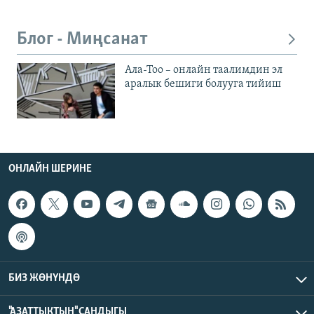
Блог - Миңсанат
Ала-Тоо – онлайн таалимдин эл
аралык бешиги болууга тийиш
ОНЛАЙН ШЕРИНЕ
БИЗ ЖӨНҮНДӨ
"АЗАТТЫКТЫН" САНДЫГЫ