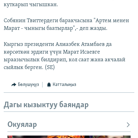
куткарып чыгышкан.
Собянин Твиттердеги баракчасына "Артем менен
Марат - чыныгы баатырлар",- деп жазды.
Кыргыз президенти Алмазбек Атамбаев да
көрсөткөн эрдиги үчүн Марат Исаевге
ыраазычылык билдирип, кол саат жана акчалай
сыйлык берген. (SE)
Бөлүшүңүз
Катталыңыз
Дагы кызыктуу баяндар
Окуялар