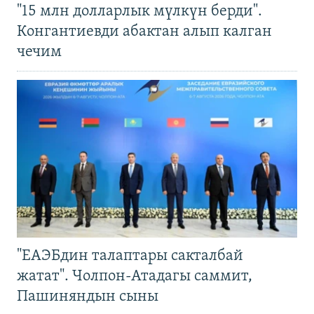
"15 млн долларлык мүлкүн берди".
Конгантиевди абактан алып калган
чечим
"ЕАЭБдин талаптары сакталбай
жатат". Чолпон-Атадагы саммит,
Пашиняндын сыны