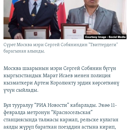
ОНЛАЙН ШЕРИНЕ
ЭЖЕ-СИҢДИЛЕР
АЗАТТЫК+
ЫҢГАЙСЫЗ СУРООЛОР
ЭЕ/АРнун бардык сайттары
Сүрөт Москва мэри Сергей Собяниндин "Твиттердеги"
барагынан алынды.
Москва шаарынын мэри Сергей Собянин бүгүн
кыргызстандык Марат Исаев менен полиция
кызматкери Артем Королюкту эрдик көрсөткөнү
үчүн сыйлады.
Бул тууралуу “РИА Новости” кабарлады. Экөө 11-
февралда метронун “Красносельская”
станциясында талмасы кармап, рельске кулаган
аялды жүрүп бараткан поезддин астына кирип,