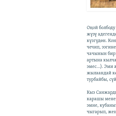
Оңой болбоду
жүзү адегенд
күзгүдөн. Ко
чечип, ээгин
чачынын бири
артына кылча
эмес...). Эми
жылаандай кө
турбайбы, сү
Кыз Санжард
карашы мене
эмне, кубаны
чыгарып, жең