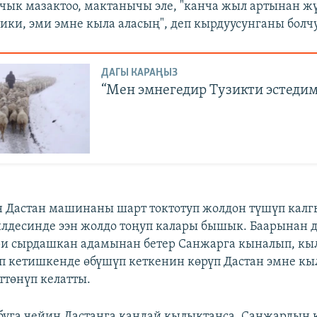
чык мазактоо, мактанычы эле, "канча жыл артынан ж
ики, эми эмне кыла аласың", деп кырдуусунганы болчу
ДАГЫ КАРАҢЫЗ
“Мен эмнегедир Тузикти эстеди
н Дастан машинаны шарт токтотуп жолдон түшүп калг
лдесинде ээн жолдо тоңуп калары бышык. Баарынан
ри сырдашкан адамынан бетер Санжарга кыналып, кы
ип кетишкенде өбүшүп кеткенин көрүп Дастан эмне к
ттөнүп келатты.
буга чейин Дастанга кандай кылыктанса, Санжардын 