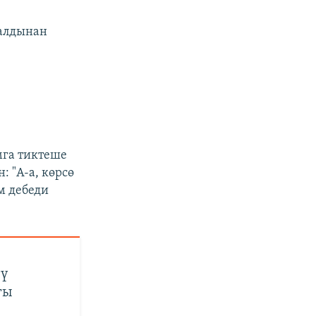
 алдынан
мга тиктеше
 "А-а, көрсө
м дебеди
гү
гы