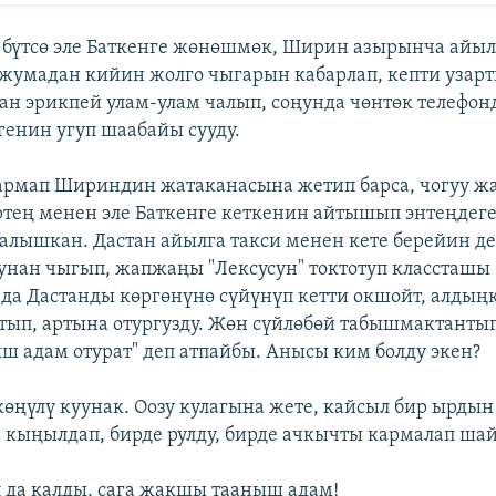
бүтсө эле Баткенге жөнөшмөк, Ширин азырынча айыл
 жумадан кийин жолго чыгарын кабарлап, кепти узар
тан эрикпей улам-улам чалып, соңунда чөнтөк телефонд
генин угуп шаабайы сууду.
армап Шириндин жатаканасына жетип барса, чогуу ж
ртең менен эле Баткенге кеткенин айтышып энтеңдег
калышкан. Дастан айылга такси менен кете берейин де
унан чыгып, жапжаңы "Лексусун" токтотуп классташы
л да Дастанды көргөнүнө сүйүнүп кетти окшойт, алдың
тып, артына отургузду. Жөн сүйлөбөй табышмактантып
 адам отурат" деп атпайбы. Анысы ким болду экен?
өңүлү куунак. Оозу кулагына жете, кайсыл бир ырдын
кыңылдап, бирде рулду, бирде ачкычты кармалап шай
 да калды, сага жакшы тааныш адам!