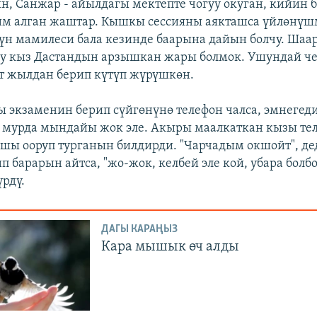
н, Санжар - айылдагы мектепте чогуу окуган, кийин 
м алган жаштар. Кышкы сессияны аякташса үйлөнүшм
н мамилеси бала кезинде баарына дайын болчу. Шаа
уу кыз Дастандын арзышкан жары болмок. Ушундай ч
т жылдан берип күтүп жүрүшкөн.
 экзаменин берип сүйгөнүнө телефон чалса, эмнегед
, мурда мындайы жок эле. Акыры маалкаткан кызы те
ашы ооруп турганын билдирди. "Чарчадым окшойт", де
п барарын айтса, "жо-жок, келбей эле кой, убара болбо
үрдү.
ДАГЫ КАРАҢЫЗ
Кара мышык өч алды