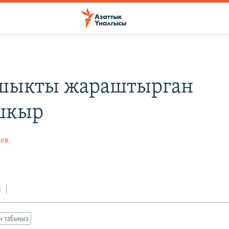
шыкты жараштырган
шкыр
ев
з
ан табыңыз