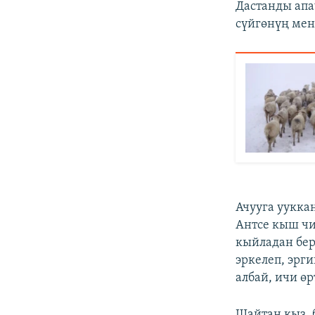
Дастанды апа
сүйгөнүң мен
Ачууга уукка
Антсе кыш чи
кыйладан бе
эркелеп, эрг
албай, ичи өр
Шайтан кыз, 