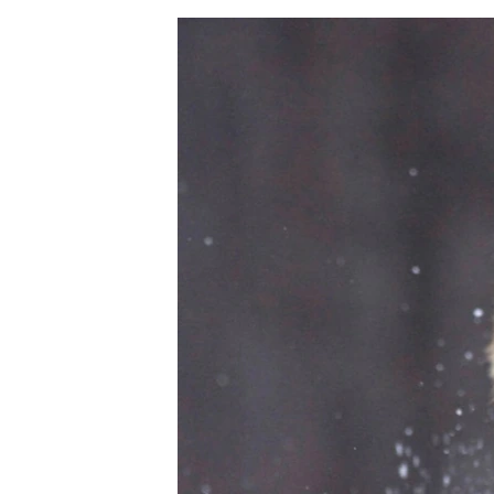
ЭЖЕ-СИҢДИЛЕР
АЗАТТЫК+
ЫҢГАЙСЫЗ СУРООЛОР