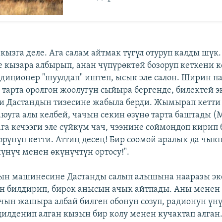
 кызга деле. Ага салам айтмак түгүл отуруп калды шү
е кызара албырып, анан чүпүрөктөй бозоруп кеткени к
ндиционер "шуулдап" иштеп, ысык эле салон. Ширин п
е тарта оролгон жоолугун сыйыра бергенде, билектей э
 Дастандын тизесине жабыла берди. Жымырап кетти 
юуга алы келбей, чачын секин өзүнө тарта баштады (
 ага кечээги эле сүйкүм чач, чээнине соймоңдоп кирип
рүнүп кетти. Аттиң десең! Бир сөөмөй аралык да чык
йүнүч менен өкүнүчтүн ортосу!".
ын машинесине Дастанды салып алышына нааразы эке
н билдирип, бирок анысын ачык айтпады. Аны менен
чын жашыра албай билген обонун созуп, радионун үн
илденип алган кызын бир колу менен кучактап алган