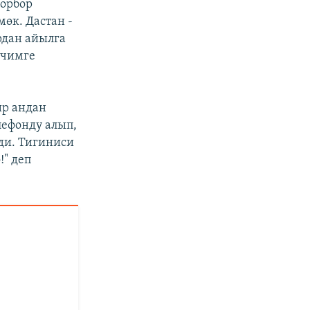
борбор
өк. Дастан -
рдан айылга
ечимге
ир андан
лефонду алып,
ди. Тигиниси
!" деп