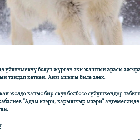
дө үйлөнмөкчү болуп жүргөн эки жаштын арасы ажыра
ын тандап кеткен. Аны ашыгы биле элек.
кан жолдо капыс бир окуя болбосо сүйүшкөндөр табыш
абалиев "Адам кээри, карышкыр мээри" аңгемесинде
ган.
ү