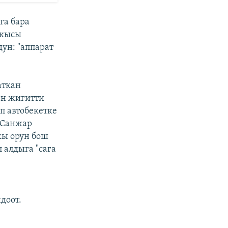
га бара
ткысы
ун: "аппарат
аткан
ен жигитти
п автобекетке
 Санжар
кы орун бош
 алдыга "сага
доот.