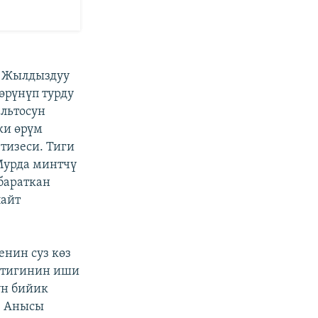
к. Жылдыздуу
өрүнүп турду
альтосун
ки өрүм
тизеси. Тиги
Мурда минтчү
 бараткан
пайт
нин суз көз
 тигинин иши
үн бийик
. Анысы