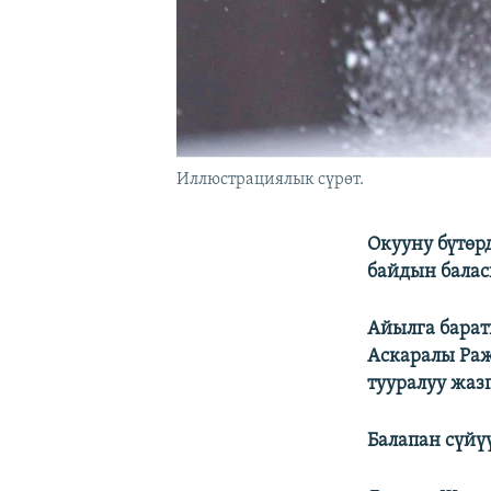
Иллюстрациялык сүрөт.
Окууну бүтөр
байдын балас
Айылга барат
Аскаралы Раж
тууралуу жаз
Балапан сүйү