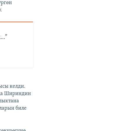
үргөн
.
м…”
ысы келди.
 да Шириндин
лыктана
ыларын биле
көкүрөгүнө