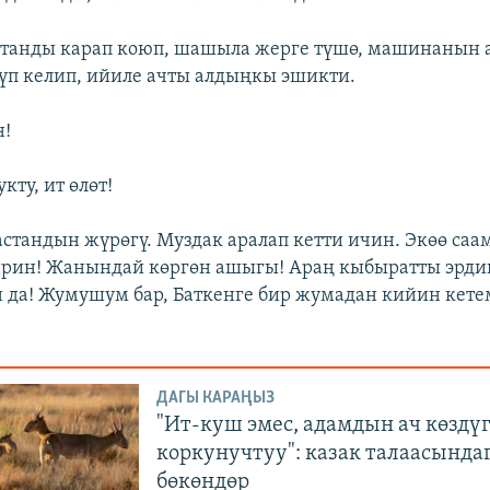
станды карап коюп, шашыла жерге түшө, машинанын
п келип, ийиле ачты алдыңкы эшикти.
н!
кту, ит өлөт!
Дастандын жүрөгү. Муздак аралап кетти ичин. Экөө саа
ин! Жанындай көргөн ашыгы! Араң кыбыратты эрдин:
 да! Жумушум бар, Баткенге бир жумадан кийин кете
ДАГЫ КАРАҢЫЗ
"Ит-куш эмес, адамдын ач көздү
коркунучтуу": казак талаасында
бөкөндөр