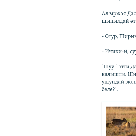
Ал ыржая Да
шыпылдай өтү
- Отур, Шири
- Ичики-й, суу
"Шуу!" этти 
калышты. Шир
ушундай экен
беле?".