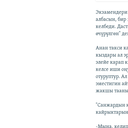
Экзамендери 
албасын, бир
келбеди. Дас
өчүрүлгөн" де
Анан такси к
кыздары ал э
элейе карап 
келсе иши оң
отуруптур. А
эместигин ай
жакшы тааныш
"Санжардын к
кайрыктарын 
-Мына, келип