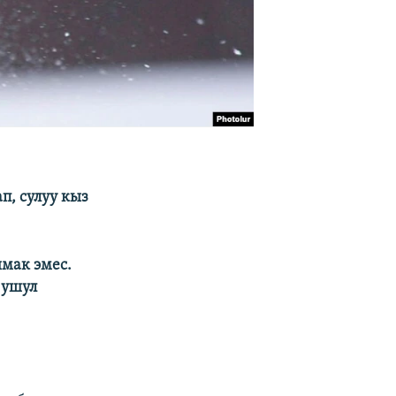
п, сулуу кыз
мак эмес.
 ушул