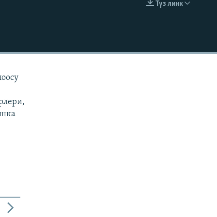
Түз линк
EMBED
лоосу
рлери,
ашка