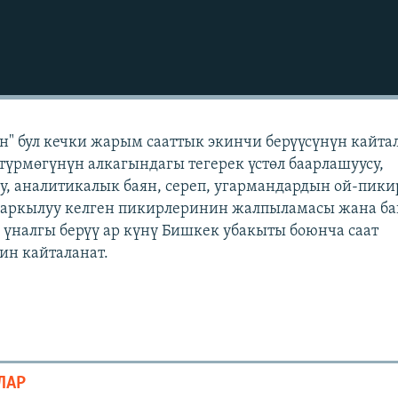
" бул кечки жарым сааттык экинчи берүүсүнүн кайта
үрмөгүнүн алкагындагы тегерек үстөл баарлашуусу,
уу, аналитикалык баян, сереп, угармандардын ой-пики
 аркылуу келген пикирлеринин жалпыламасы жана б
ул үналгы берүү ар күнү Бишкек убакыты боюнча саат
йин кайталанат.
ЛАР