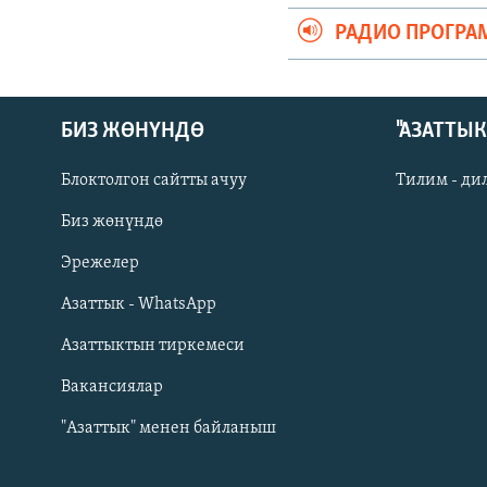
РАДИО ПРОГРА
БИЗ ЖӨНҮНДӨ
"АЗАТТЫ
Блоктолгон сайтты ачуу
Тилим - ди
Биз жөнүндө
Русский
Эрежелер
Азаттык - WhatsApp
ОНЛАЙН ШЕРИНЕ
Азаттыктын тиркемеси
Вакансиялар
"Азаттык" менен байланыш
ЭЕ/АРнун бардык сайттары