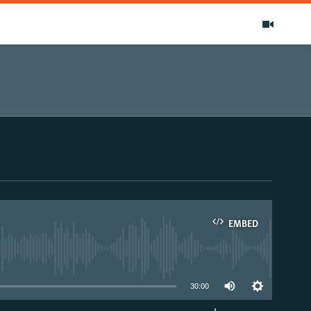
EMBED
able
30:00