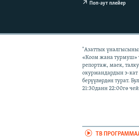
ЭЖЕ-СИҢДИЛЕР
Поп-аут плейер
АЗАТТЫК+
ЫҢГАЙСЫЗ СУРООЛОР
"Азаттык үналгысынын
«Коом жана турмуш» т
репортаж, маек, талк
окурмандардын э-кат
берүүлөрдөн турат. Б
21:30данн 22:00гө че
ТВ ПРОГРАММА