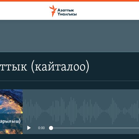
ттык (кайталоо)
No media source currently avail
0:00