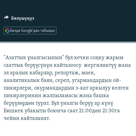
ОНЛАЙН ШЕРИНЕ
ЭЖЕ-СИҢДИЛЕР
АЗАТТЫК+
Бөлүшүңүз
ЫҢГАЙСЫЗ СУРООЛОР
Бизди Google'дан табыңыз
ЭЕ/АРнун бардык сайттары
"Азаттык үналгысынын" бул кечки соңку жарым
сааттык берүүсүнүн кайталоосу жергиликтүү жана
эл аралык кабарлар, репортаж, маек,
аналитикалык баян, сереп, угармандардын ой-
пикирлери, окурмандардын э-кат аркылуу келген
пикирлеринин жалпыламасы жана башка
берүүлөрдөн турат. Бул үналгы берүү ар күнү
Бишкек убакыты боюнча саат 21:00дөн 21:30га
чейин кайталанат.