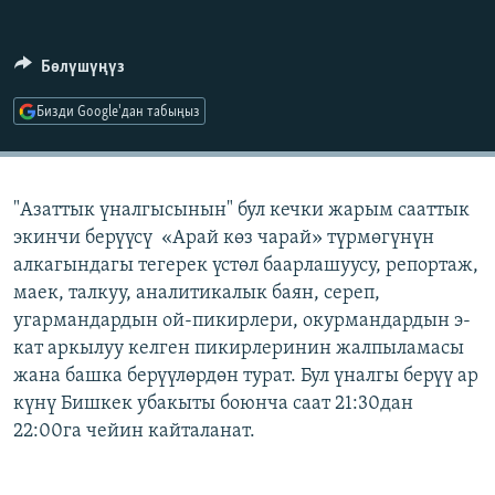
ОНЛАЙН ШЕРИНЕ
ЭЖЕ-СИҢДИЛЕР
АЗАТТЫК+
Бөлүшүңүз
ЫҢГАЙСЫЗ СУРООЛОР
Бизди Google'дан табыңыз
ЭЕ/АРнун бардык сайттары
"Азаттык үналгысынын" бул кечки жарым сааттык
экинчи берүүсү «Арай көз чарай» түрмөгүнүн
алкагындагы тегерек үстөл баарлашуусу, репортаж,
маек, талкуу, аналитикалык баян, сереп,
угармандардын ой-пикирлери, окурмандардын э-
кат аркылуу келген пикирлеринин жалпыламасы
жана башка берүүлөрдөн турат. Бул үналгы берүү ар
күнү Бишкек убакыты боюнча саат 21:30дан
22:00га чейин кайталанат.