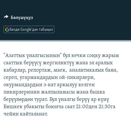
ОНЛАЙН ШЕРИНЕ
ЭЖЕ-СИҢДИЛЕР
АЗАТТЫК+
Бөлүшүңүз
ЫҢГАЙСЫЗ СУРООЛОР
Бизди Google'дан табыңыз
ЭЕ/АРнун бардык сайттары
"Азаттык үналгысынын" бул кечки соңку жарым
сааттык берүүсү жергиликтүү жана эл аралык
кабарлар, репортаж, маек, аналитикалык баян,
сереп, угармандардын ой-пикирлери,
окурмандардын э-кат аркылуу келген
пикирлеринин жалпыламасы жана башка
берүүлөрдөн турат. Бул үналгы берүү ар күнү
Бишкек убакыты боюнча саат 21:00ден 21:30га
чейин кайталанат.