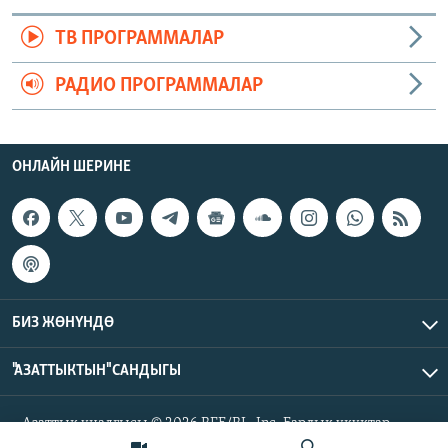
ТВ ПРОГРАММАЛАР
РАДИО ПРОГРАММАЛАР
ОНЛАЙН ШЕРИНЕ
БИЗ ЖӨНҮНДӨ
"АЗАТТЫКТЫН" САНДЫГЫ
Азаттык үналгысы © 2026 RFE/RL, Inc. Бардык укуктар
корголгон.