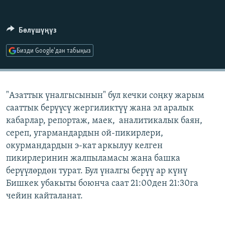
ОНЛАЙН ШЕРИНЕ
ЭЖЕ-СИҢДИЛЕР
АЗАТТЫК+
Бөлүшүңүз
ЫҢГАЙСЫЗ СУРООЛОР
Бизди Google'дан табыңыз
ЭЕ/АРнун бардык сайттары
"Азаттык үналгысынын" бул кечки соңку жарым
сааттык берүүсү жергиликтүү жана эл аралык
кабарлар, репортаж, маек, аналитикалык баян,
сереп, угармандардын ой-пикирлери,
окурмандардын э-кат аркылуу келген
пикирлеринин жалпыламасы жана башка
берүүлөрдөн турат. Бул үналгы берүү ар күнү
Бишкек убакыты боюнча саат 21:00ден 21:30га
чейин кайталанат.