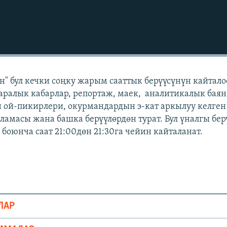
" бул кечки соңку жарым сааттык берүүсүнүн кайтал
аралык кабарлар, репортаж, маек, аналитикалык баян
 ой-пикирлери, окурмандардын э-кат аркылуу келген
масы жана башка берүүлөрдөн турат. Бул үналгы бер
боюнча саат 21:00дөн 21:30га чейин кайталанат.
ЛАР