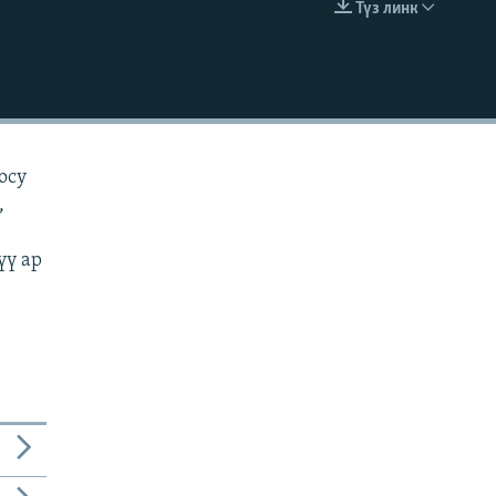
Түз линк
EMBED
оосу
,
үү ар