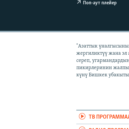
ЭЖЕ-СИҢДИЛЕР
Поп-аут плейер
АЗАТТЫК+
ЫҢГАЙСЫЗ СУРООЛОР
"Азаттык үналгысынын
жергиликтүү жана эл 
сереп, угармандардын
пикирлеринин жалпыла
күнү Бишкек убакыты 
ТВ ПРОГРАММА