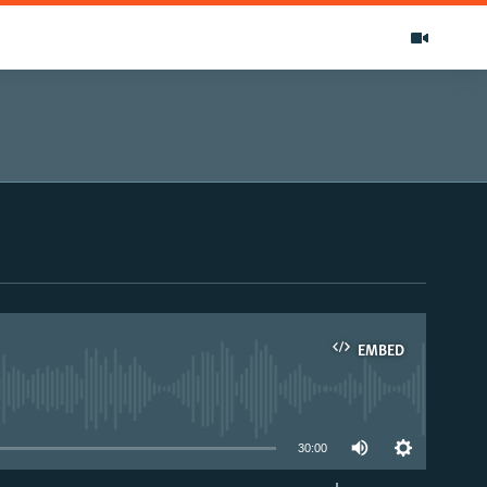
EMBED
able
30:00