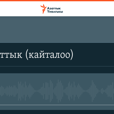
ттык (кайталоо)
No media source currently avail