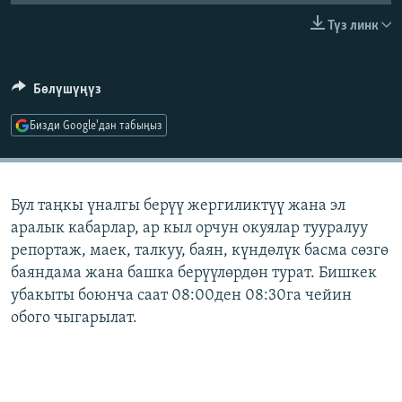
ОНЛАЙН ШЕРИНЕ
ЭЖЕ-СИҢДИЛЕР
Түз линк
АЗАТТЫК+
ЫҢГАЙСЫЗ СУРООЛОР
Бөлүшүңүз
Бизди Google'дан табыңыз
ЭЕ/АРнун бардык сайттары
Бул таңкы үналгы берүү жергиликтүү жана эл
аралык кабарлар, ар кыл орчун окуялар тууралуу
репортаж, маек, талкуу, баян, күндөлүк басма сөзгө
баяндама жана башка берүүлөрдөн турат. Бишкек
убакыты боюнча саат 08:00ден 08:30га чейин
обого чыгарылат.