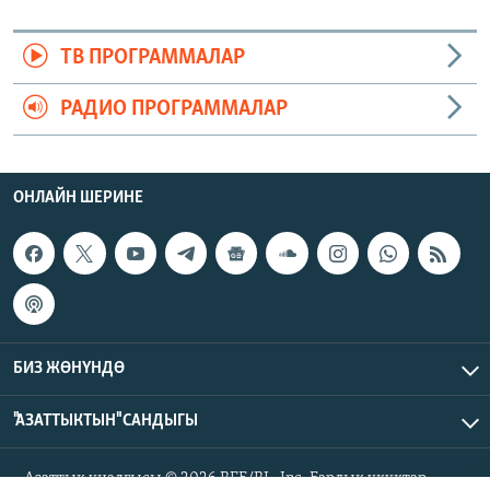
ТВ ПРОГРАММАЛАР
РАДИО ПРОГРАММАЛАР
ОНЛАЙН ШЕРИНЕ
БИЗ ЖӨНҮНДӨ
"АЗАТТЫКТЫН" САНДЫГЫ
Азаттык үналгысы © 2026 RFE/RL, Inc. Бардык укуктар