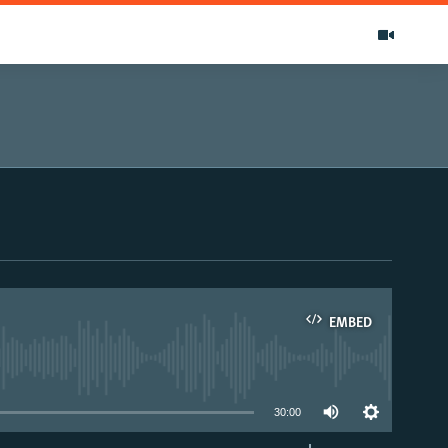
EMBED
able
30:00