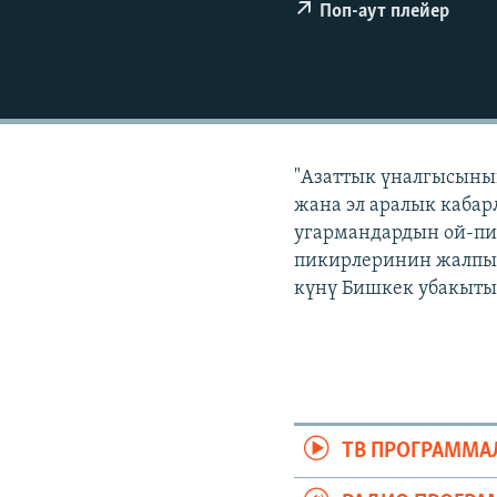
ЭЖЕ-СИҢДИЛЕР
Поп-аут плейер
АЗАТТЫК+
ЫҢГАЙСЫЗ СУРООЛОР
"Азаттык үналгысынын
жана эл аралык кабар
угармандардын ой-пи
пикирлеринин жалпыла
күнү Бишкек убакыты 
ТВ ПРОГРАММА