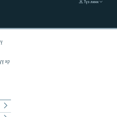
Түз линк
EMBED
үү
үү ар
.