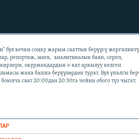
" бул кечки соңку жарым сааттык берүүсү жергиликт
лар, репортаж, маек, аналитикалык баян, сереп,
кирлери, окурмандардын э-кат аркылуу келген
масы жана башка берүүлөрдөн турат. Бул үналгы бер
боюнча саат 20:00дан 20:30га чейин обого түз чыгат
ЛАР