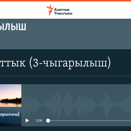
РЫЛЫШ
аттык (3-чыгарылыш)
No media source currently avail
0:00