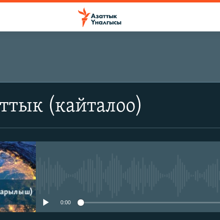
ттык (кайталоо)
No media source currently avail
0:00