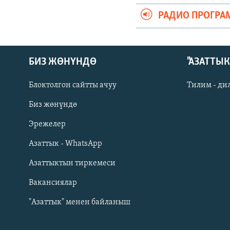
РАДИО ПРОГРА
БИЗ ЖӨНҮНДӨ
"АЗАТТЫ
Блоктолгон сайтты ачуу
Тилим - ди
Биз жөнүндө
Русский
Эрежелер
Азаттык - WhatsApp
ОНЛАЙН ШЕРИНЕ
Азаттыктын тиркемеси
Вакансиялар
"Азаттык" менен байланыш
ЭЕ/АРнун бардык сайттары