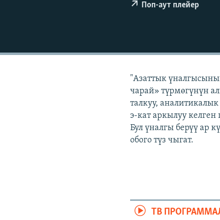
ЭЖЕ-СИҢДИЛЕР
Поп-аут плейер
АЗАТТЫК+
ЫҢГАЙСЫЗ СУРООЛОР
"Азаттык үналгысынын
чарай» түрмөгүнүн ал
талкуу, аналитикалык
э-кат аркылуу келген
Бул үналгы берүү ар 
обого түз чыгат.
ТВ ПРОГРАММА