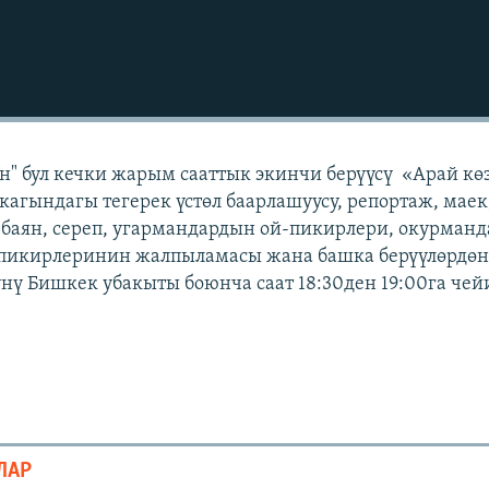
" бул кечки жарым сааттык экинчи берүүсү «Арай кө
кагындагы тегерек үстөл баарлашуусу, репортаж, маек
 баян, сереп, угармандардын ой-пикирлери, окурман
 пикирлеринин жалпыламасы жана башка берүүлөрдөн 
күнү Бишкек убакыты боюнча саат 18:30ден 19:00га чей
ЛАР