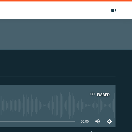
EMBED
able
30:00