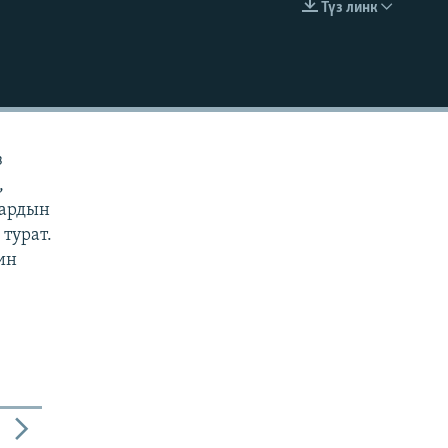
Түз линк
EMBED
з
,
дардын
турат.
ин