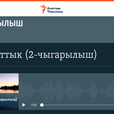
РЫЛЫШ
аттык (2-чыгарылыш)
No media source currently avail
0:00