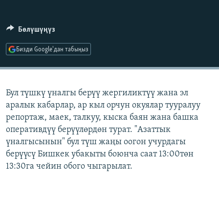
ОНЛАЙН ШЕРИНЕ
ЭЖЕ-СИҢДИЛЕР
АЗАТТЫК+
Бөлүшүңүз
ЫҢГАЙСЫЗ СУРООЛОР
Бизди Google'дан табыңыз
ЭЕ/АРнун бардык сайттары
Бул түшкү үналгы берүү жергиликтүү жана эл
аралык кабарлар, ар кыл орчун окуялар тууралуу
репортаж, маек, талкуу, кыска баян жана башка
оперативдүү берүүлөрдөн турат. "Азаттык
үналгысынын" бул түш жаңы оогон учурдагы
берүүсү Бишкек убакыты боюнча саат 13:00төн
13:30га чейин обого чыгарылат.