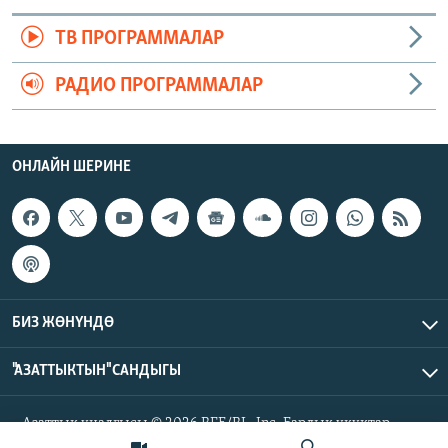
ТВ ПРОГРАММАЛАР
РАДИО ПРОГРАММАЛАР
ОНЛАЙН ШЕРИНЕ
БИЗ ЖӨНҮНДӨ
"АЗАТТЫКТЫН" САНДЫГЫ
Азаттык үналгысы © 2026 RFE/RL, Inc. Бардык укуктар
корголгон.