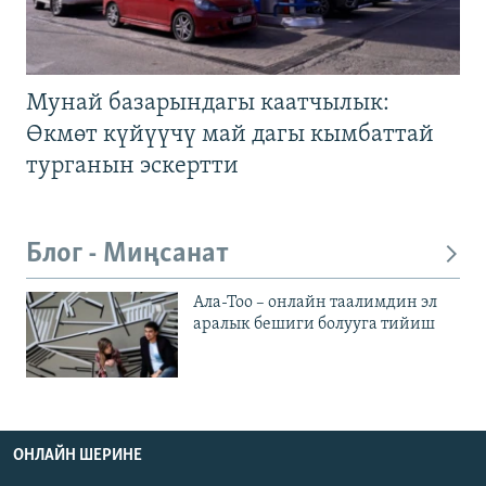
Мунай базарындагы каатчылык:
Өкмөт күйүүчү май дагы кымбаттай
турганын эскертти
Блог - Миңсанат
Ала-Тоо – онлайн таалимдин эл
аралык бешиги болууга тийиш
ОНЛАЙН ШЕРИНЕ