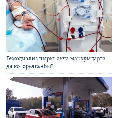
Гемодиализ чыры: акча маркумдарга
да которулганбы?