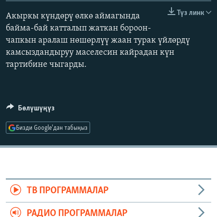
ОНЛАЙН ШЕРИНЕ
ЭЖЕ-СИҢДИЛЕР
Түз линк
Акыркы күндөрү өлкө аймагында
АЗАТТЫК+
байма-бай катталып жаткан бороон-
чапкын аралаш нөшөрлүү жаан турак үйлөрдү
ЫҢГАЙСЫЗ СУРООЛОР
камсыздандыруу маселесин кайрадан күн
тартибине чыгарды.
ЭЕ/АРнун бардык сайттары
Бөлүшүңүз
Бизди Google'дан табыңыз
ТВ ПРОГРАММАЛАР
РАДИО ПРОГРАММАЛАР