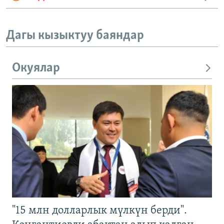
Дагы кызыктуу баяндар
Окуялар
"15 млн долларлык мүлкүн берди".