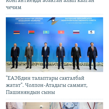
Конгантиевди абактан алып калган
чечим
"ЕАЭБдин талаптары сакталбай
жатат". Чолпон-Атадагы саммит,
Пашиняндын сыны