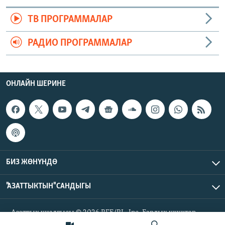
ТВ ПРОГРАММАЛАР
РАДИО ПРОГРАММАЛАР
ОНЛАЙН ШЕРИНЕ
БИЗ ЖӨНҮНДӨ
"АЗАТТЫКТЫН" САНДЫГЫ
Азаттык үналгысы © 2026 RFE/RL, Inc. Бардык укуктар
корголгон.