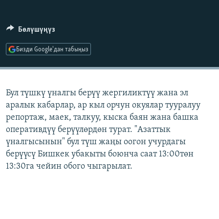
ОНЛАЙН ШЕРИНЕ
ЭЖЕ-СИҢДИЛЕР
АЗАТТЫК+
Бөлүшүңүз
ЫҢГАЙСЫЗ СУРООЛОР
Бизди Google'дан табыңыз
ЭЕ/АРнун бардык сайттары
Бул түшкү үналгы берүү жергиликтүү жана эл
аралык кабарлар, ар кыл орчун окуялар тууралуу
репортаж, маек, талкуу, кыска баян жана башка
оперативдүү берүүлөрдөн турат. "Азаттык
үналгысынын" бул түш жаңы оогон учурдагы
берүүсү Бишкек убакыты боюнча саат 13:00төн
13:30га чейин обого чыгарылат.