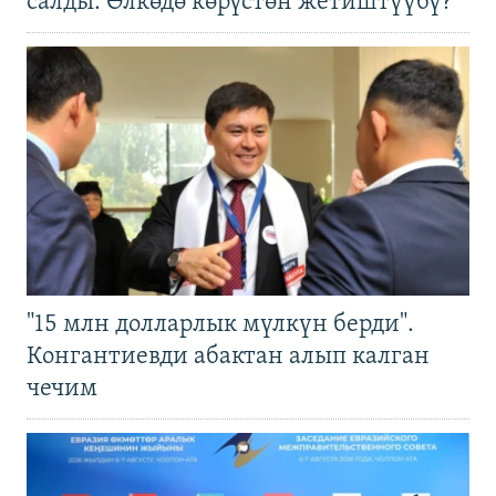
салды. Өлкөдө көрүстөн жетиштүүбү?
"15 млн долларлык мүлкүн берди".
Конгантиевди абактан алып калган
чечим