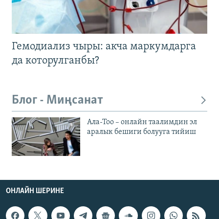
Гемодиализ чыры: акча маркумдарга
да которулганбы?
Блог - Миңсанат
Ала-Тоо – онлайн таалимдин эл
аралык бешиги болууга тийиш
ОНЛАЙН ШЕРИНЕ