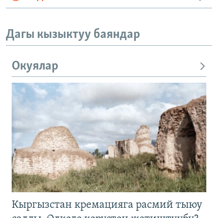
Дагы кызыктуу баяндар
Окуялар
Кыргызстан кремацияга расмий тыюу