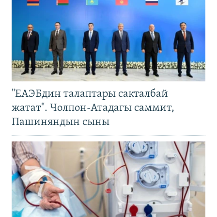
"ЕАЭБдин талаптары сакталбай
жатат". Чолпон-Атадагы саммит,
Пашиняндын сыны