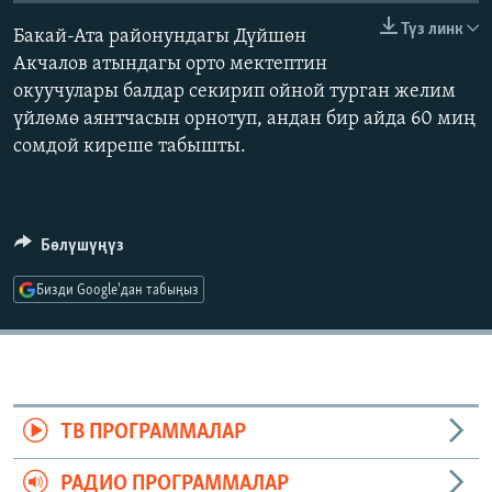
ОНЛАЙН ШЕРИНЕ
ЭЖЕ-СИҢДИЛЕР
Түз линк
Бакай-Ата районундагы Дүйшөн
АЗАТТЫК+
Акчалов атындагы орто мектептин
окуучулары балдар секирип ойной турган желим
ЫҢГАЙСЫЗ СУРООЛОР
үйлөмө аянтчасын орнотуп, андан бир айда 60 миң
сомдой киреше табышты.
ЭЕ/АРнун бардык сайттары
Бөлүшүңүз
Бизди Google'дан табыңыз
ТВ ПРОГРАММАЛАР
РАДИО ПРОГРАММАЛАР