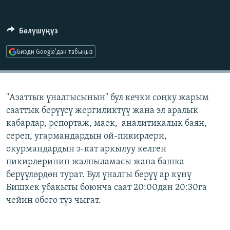
ОНЛАЙН ШЕРИНЕ
ЭЖЕ-СИҢДИЛЕР
АЗАТТЫК+
Бөлүшүңүз
ЫҢГАЙСЫЗ СУРООЛОР
Бизди Google'дан табыңыз
ЭЕ/АРнун бардык сайттары
"Азаттык үналгысынын" бул кечки соңку жарым
сааттык берүүсү жергиликтүү жана эл аралык
кабарлар, репортаж, маек, аналитикалык баян,
сереп, угармандардын ой-пикирлери,
окурмандардын э-кат аркылуу келген
пикирлеринин жалпыламасы жана башка
берүүлөрдөн турат. Бул үналгы берүү ар күнү
Бишкек убакыты боюнча саат 20:00дан 20:30га
чейин обого түз чыгат.