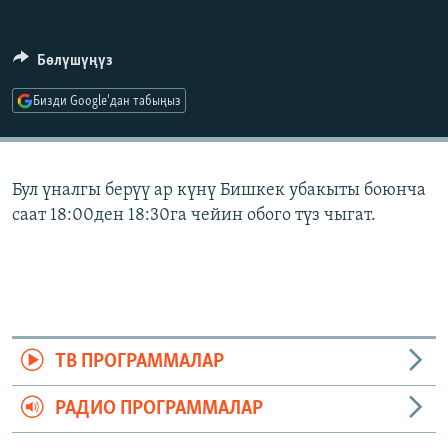
ОНЛАЙН ШЕРИНЕ
ЭЖЕ-СИҢДИЛЕР
АЗАТТЫК+
Бөлүшүңүз
ЫҢГАЙСЫЗ СУРООЛОР
Бизди Google'дан табыңыз
ЭЕ/АРнун бардык сайттары
Бул үналгы берүү ар күнү Бишкек убакыты боюнча
саат 18:00ден 18:30га чейин обого түз чыгат.
ТВ ПРОГРАММАЛАР
РАДИО ПРОГРАММАЛАР