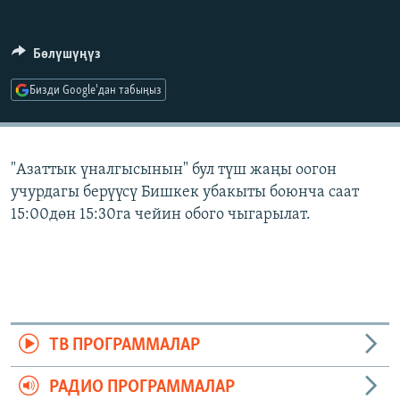
ОНЛАЙН ШЕРИНЕ
ЭЖЕ-СИҢДИЛЕР
АЗАТТЫК+
Бөлүшүңүз
ЫҢГАЙСЫЗ СУРООЛОР
Бизди Google'дан табыңыз
ЭЕ/АРнун бардык сайттары
"Азаттык үналгысынын" бул түш жаңы оогон
учурдагы берүүсү Бишкек убакыты боюнча саат
15:00дөн 15:30га чейин обого чыгарылат.
ТВ ПРОГРАММАЛАР
РАДИО ПРОГРАММАЛАР