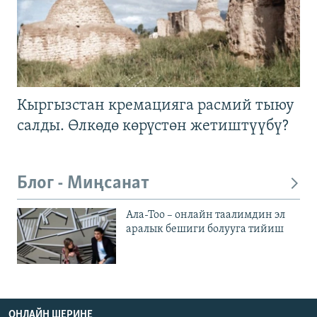
Кыргызстан кремацияга расмий тыюу
салды. Өлкөдө көрүстөн жетиштүүбү?
Блог - Миңсанат
Ала-Тоо – онлайн таалимдин эл
аралык бешиги болууга тийиш
ОНЛАЙН ШЕРИНЕ