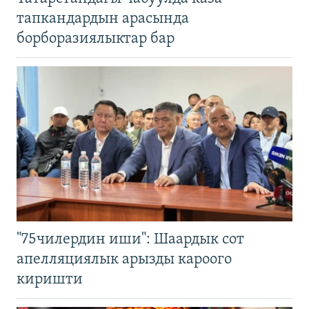
тапкандардын арасында
борборазиялыктар бар
"75чилердин иши": Шаардык сот
апелляциялык арызды кароого
киришти