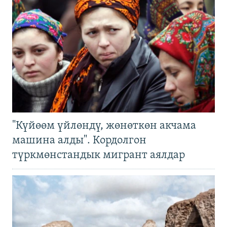
"Күйөөм үйлөндү, жөнөткөн акчама
машина алды". Кордолгон
түркмөнстандык мигрант аялдар