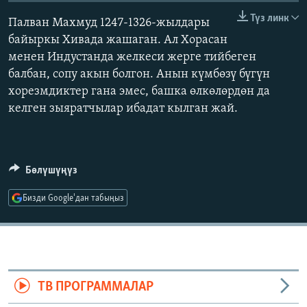
ОНЛАЙН ШЕРИНЕ
ЭЖЕ-СИҢДИЛЕР
Түз линк
Палван Махмуд 1247-1326-жылдары
АЗАТТЫК+
байыркы Хивада жашаган. Ал Хорасан
менен Индустанда желкеси жерге тийбеген
ЫҢГАЙСЫЗ СУРООЛОР
балбан, сопу акын болгон. Анын күмбөзү бүгүн
хорезмдиктер гана эмес, башка өлкөлөрдөн да
ЭЕ/АРнун бардык сайттары
келген зыяратчылар ибадат кылган жай.
Бөлүшүңүз
Бизди Google'дан табыңыз
ТВ ПРОГРАММАЛАР