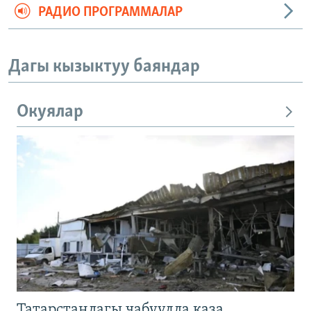
РАДИО ПРОГРАММАЛАР
Дагы кызыктуу баяндар
Окуялар
Татарстандагы чабуулда каза