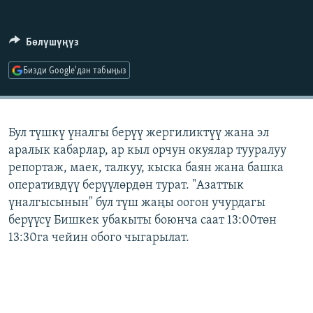
ОНЛАЙН ШЕРИНЕ
ЭЖЕ-СИҢДИЛЕР
АЗАТТЫК+
Бөлүшүңүз
ЫҢГАЙСЫЗ СУРООЛОР
Бизди Google'дан табыңыз
ЭЕ/АРнун бардык сайттары
Бул түшкү үналгы берүү жергиликтүү жана эл
аралык кабарлар, ар кыл орчун окуялар тууралуу
репортаж, маек, талкуу, кыска баян жана башка
оперативдүү берүүлөрдөн турат. "Азаттык
үналгысынын" бул түш жаңы оогон учурдагы
берүүсү Бишкек убакыты боюнча саат 13:00төн
13:30га чейин обого чыгарылат.