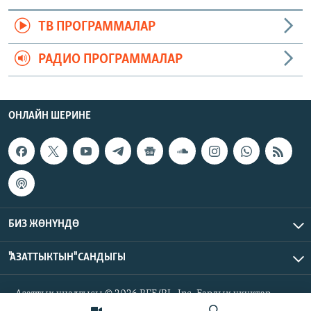
ТВ ПРОГРАММАЛАР
РАДИО ПРОГРАММАЛАР
ОНЛАЙН ШЕРИНЕ
БИЗ ЖӨНҮНДӨ
"АЗАТТЫКТЫН" САНДЫГЫ
Азаттык үналгысы © 2026 RFE/RL, Inc. Бардык укуктар
корголгон.