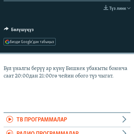
ОНЛАЙН ШЕРИНЕ
ЭЖЕ-СИҢДИЛЕР
Түз линк
АЗАТТЫК+
ЫҢГАЙСЫЗ СУРООЛОР
Бөлүшүңүз
Бизди Google'дан табыңыз
ЭЕ/АРнун бардык сайттары
Бул үналгы берүү ар күнү Бишкек убакыты боюнча
саат 20:00дан 21:00гө чейин обого түз чыгат.
ТВ ПРОГРАММАЛАР