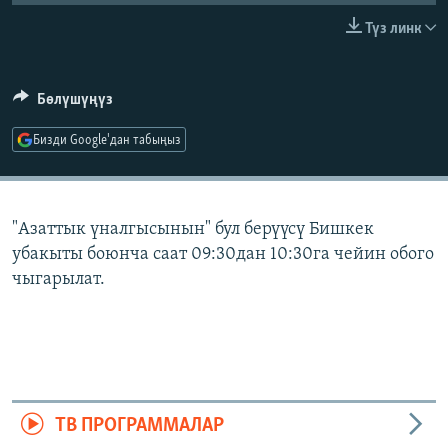
ОНЛАЙН ШЕРИНЕ
ЭЖЕ-СИҢДИЛЕР
Түз линк
АЗАТТЫК+
ЫҢГАЙСЫЗ СУРООЛОР
Бөлүшүңүз
Бизди Google'дан табыңыз
ЭЕ/АРнун бардык сайттары
"Азаттык үналгысынын" бул берүүсү Бишкек
убакыты боюнча саат 09:30дан 10:30га чейин обого
чыгарылат.
ТВ ПРОГРАММАЛАР