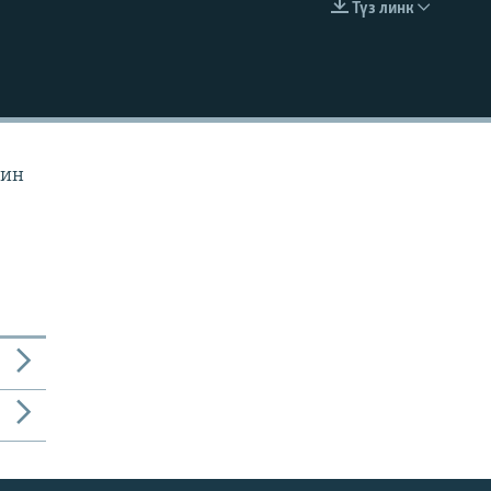
Түз линк
EMBED
йин