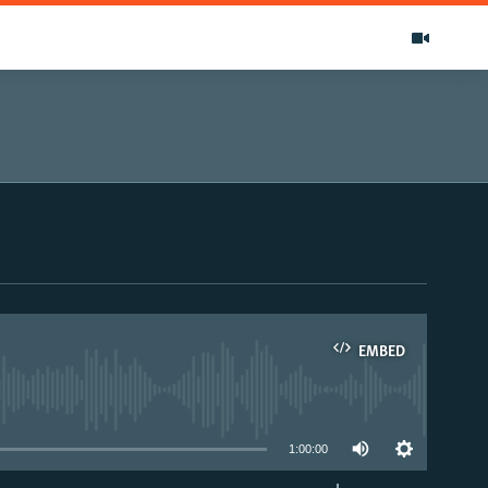
EMBED
able
1:00:00