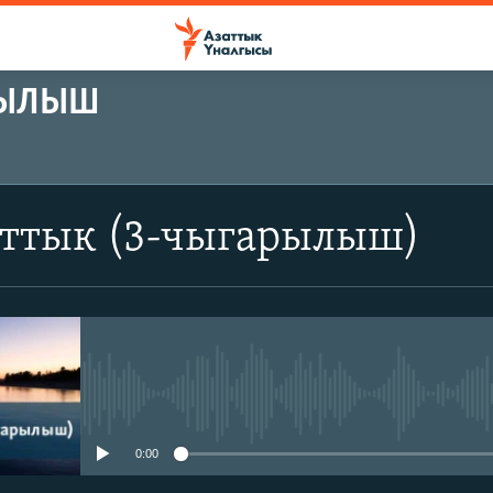
РЫЛЫШ
аттык (3-чыгарылыш)
No media source currently avail
0:00