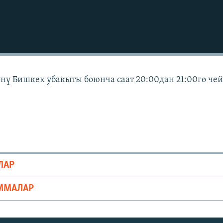
күнү Бишкек убакыты боюнча саат 20:00дан 21:00гө че
ЛАР
ММАЛАР