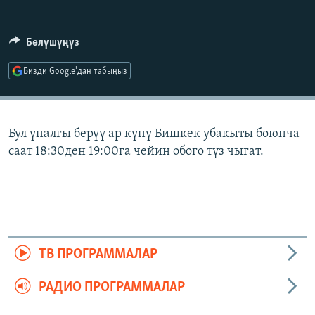
ОНЛАЙН ШЕРИНЕ
ЭЖЕ-СИҢДИЛЕР
АЗАТТЫК+
Бөлүшүңүз
ЫҢГАЙСЫЗ СУРООЛОР
Бизди Google'дан табыңыз
ЭЕ/АРнун бардык сайттары
Бул үналгы берүү ар күнү Бишкек убакыты боюнча
саат 18:30ден 19:00га чейин обого түз чыгат.
ТВ ПРОГРАММАЛАР
РАДИО ПРОГРАММАЛАР