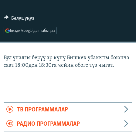
ОНЛАЙН ШЕРИНЕ
ЭЖЕ-СИҢДИЛЕР
АЗАТТЫК+
Бөлүшүңүз
ЫҢГАЙСЫЗ СУРООЛОР
Бизди Google'дан табыңыз
ЭЕ/АРнун бардык сайттары
Бул үналгы берүү ар күнү Бишкек убакыты боюнча
саат 18:00ден 18:30га чейин обого түз чыгат.
ТВ ПРОГРАММАЛАР
РАДИО ПРОГРАММАЛАР