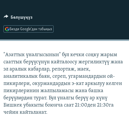
ОНЛАЙН ШЕРИНЕ
ЭЖЕ-СИҢДИЛЕР
АЗАТТЫК+
Бөлүшүңүз
ЫҢГАЙСЫЗ СУРООЛОР
Бизди Google'дан табыңыз
ЭЕ/АРнун бардык сайттары
"Азаттык үналгысынын" бул кечки соңку жарым
сааттык берүүсүнүн кайталоосу жергиликтүү жана
эл аралык кабарлар, репортаж, маек,
аналитикалык баян, сереп, угармандардын ой-
пикирлери, окурмандардын э-кат аркылуу келген
пикирлеринин жалпыламасы жана башка
берүүлөрдөн турат. Бул үналгы берүү ар күнү
Бишкек убакыты боюнча саат 21:00ден 21:30га
чейин кайталанат.