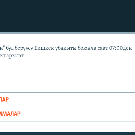
" бул берүүсү Бишкек убакыты боюнча саат 07:00ден
чыгарылат.
ЛАР
ММАЛАР