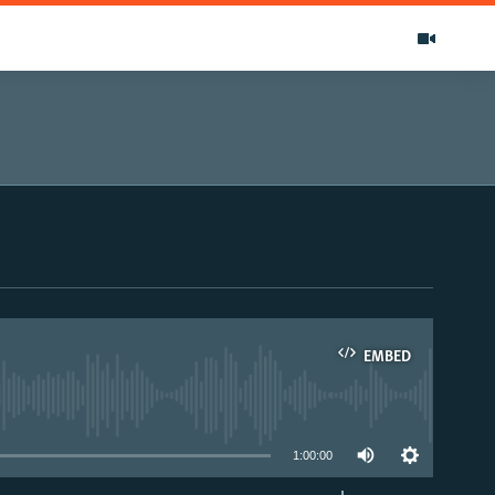
EMBED
able
1:00:00