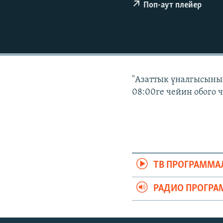
ЭЖЕ-СИҢДИЛЕР
Поп-аут плейер
АЗАТТЫК+
ЫҢГАЙСЫЗ СУРООЛОР
"Азаттык үналгысынын
08:00ге чейин обого 
ТВ ПРОГРАММА
РАДИО ПРОГРА