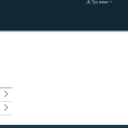
Түз линк
EMBED