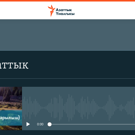
аттык
No media source currently avail
0:00