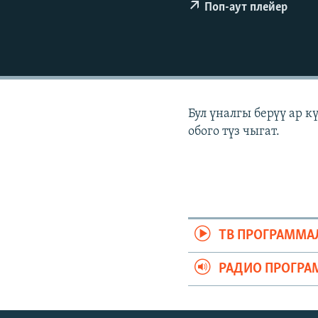
ЭЖЕ-СИҢДИЛЕР
Поп-аут плейер
АЗАТТЫК+
ЫҢГАЙСЫЗ СУРООЛОР
Бул үналгы берүү ар 
обого түз чыгат.
ТВ ПРОГРАММА
РАДИО ПРОГРА