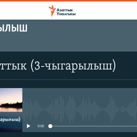
РЫЛЫШ
аттык (3-чыгарылыш)
No media source currently avail
0:00