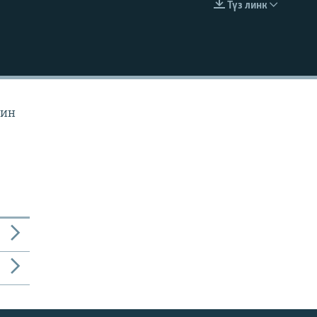
Түз линк
EMBED
йин