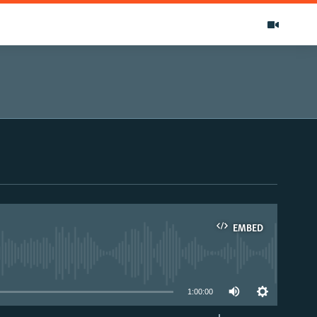
EMBED
able
1:00:00