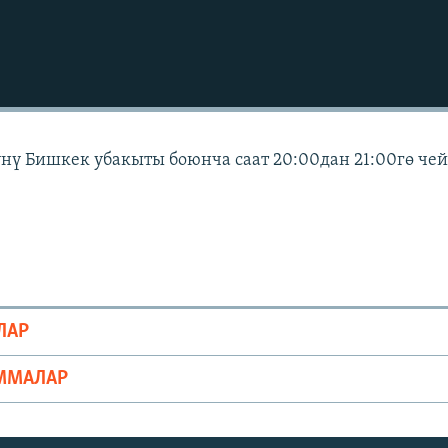
күнү Бишкек убакыты боюнча саат 20:00дан 21:00гө че
ЛАР
ММАЛАР