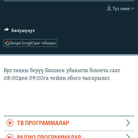
ОНЛАЙН ШЕРИНЕ
ЭЖЕ-СИҢДИЛЕР
Түз линк
АЗАТТЫК+
ЫҢГАЙСЫЗ СУРООЛОР
Бөлүшүңүз
Бизди Google'дан табыңыз
ЭЕ/АРнун бардык сайттары
Бул таңкы берүү Бишкек убакыты боюнча саат
08:00ден 09:00га чейин обого чыгарылат.
ТВ ПРОГРАММАЛАР