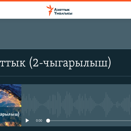
аттык (2-чыгарылыш)
No media source currently avail
0:00