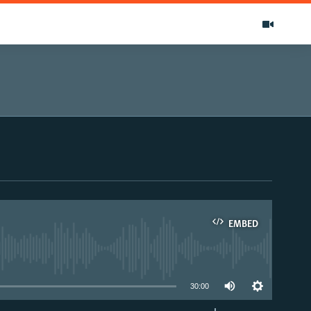
EMBED
able
30:00