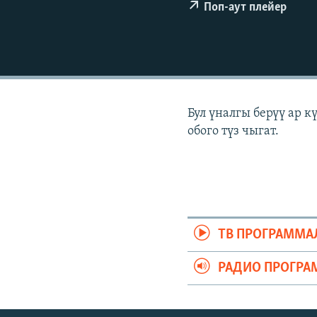
ЭЖЕ-СИҢДИЛЕР
Поп-аут плейер
АЗАТТЫК+
ЫҢГАЙСЫЗ СУРООЛОР
Бул үналгы берүү ар 
обого түз чыгат.
ТВ ПРОГРАММА
РАДИО ПРОГРА