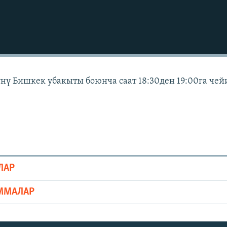
күнү Бишкек убакыты боюнча саат 18:30ден 19:00га чей
ЛАР
ММАЛАР