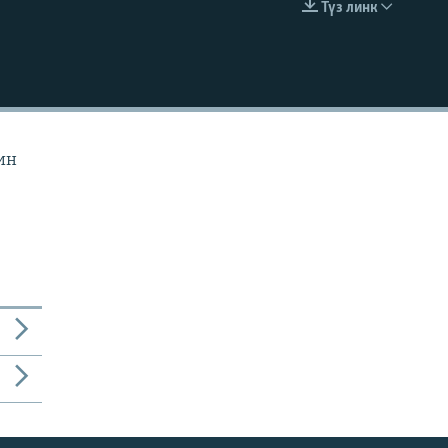
Түз линк
EMBED
ин