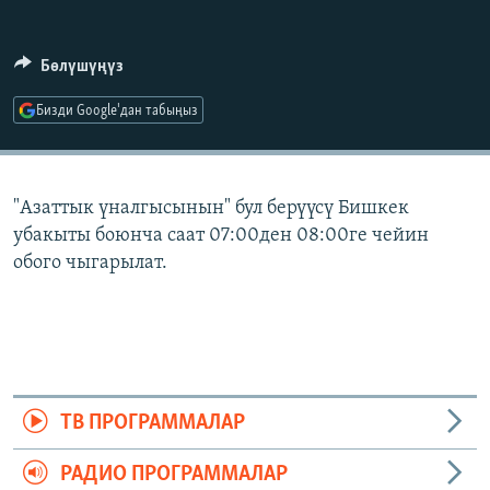
ОНЛАЙН ШЕРИНЕ
ЭЖЕ-СИҢДИЛЕР
АЗАТТЫК+
Бөлүшүңүз
ЫҢГАЙСЫЗ СУРООЛОР
Бизди Google'дан табыңыз
ЭЕ/АРнун бардык сайттары
"Азаттык үналгысынын" бул берүүсү Бишкек
убакыты боюнча саат 07:00ден 08:00ге чейин
обого чыгарылат.
ТВ ПРОГРАММАЛАР
РАДИО ПРОГРАММАЛАР