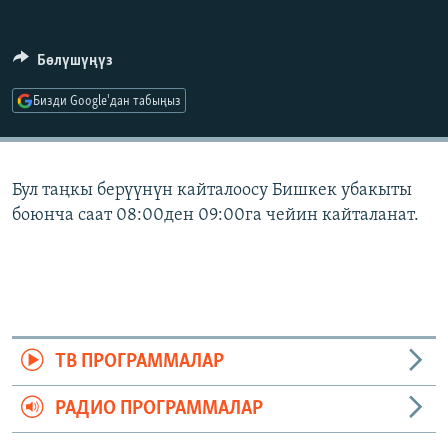
ОНЛАЙН ШЕРИНЕ
ЭЖЕ-СИҢДИЛЕР
АЗАТТЫК+
Бөлүшүңүз
ЫҢГАЙСЫЗ СУРООЛОР
Бизди Google'дан табыңыз
ЭЕ/АРнун бардык сайттары
Бул таңкы берүүнүн кайталоосу Бишкек убакыты
боюнча саат 08:00ден 09:00га чейин кайталанат.
ТВ ПРОГРАММАЛАР
РАДИО ПРОГРАММАЛАР